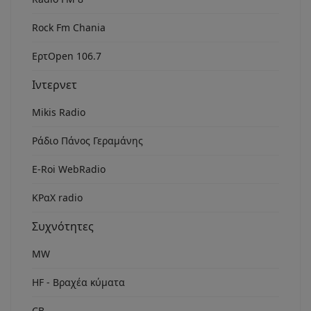
Rock Fm Chania
ΕρτOpen 106.7
Ιντερνετ
Mikis Radio
Ράδιο Πάνος Γεραμάνης
Ε-Roi WebRadio
ΚΡαΧ radio
Συχνότητες
MW
HF - Βραχέα κύματα
CB