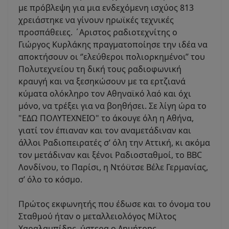
με πρόβλεψη για μια ενδεχόμενη ισχύος 813
χρειάστηκε να γίνουν ηρωϊκές τεχνικές
προσπάθειες. ΄Αριστος ραδιοτεχνίτης ο
Γιώργος Κυρλάκης πραγματοποίησε την ιδέα να
αποκτήσουν οι ‘’ελεύθεροι πολιορκημένοι’’ του
Πολυτεχνείου τη δική τους ραδιοφωνική
κραυγή και να ξεσηκώσουν με τα ερτζιανά
κύματα ολόκληρο τον Αθηναϊκό λαό και όχι
μόνο, να τρέξει για να βοηθήσει. Σε λίγη ώρα το
"ΕΔΩ ΠΟΛΥΤΕΧΝΕΙΟ" το άκουγε όλη η Αθήνα,
γιατί τον έπιαναν και τον αναμετάδιναν και
άλλοι Ραδιοπειρατές σ’ όλη την Αττική, κι ακόμα
τον μετάδιναν και ξένοι Ραδιοσταθμοί, το BBC
Λονδίνου, το Παρίσι, η Ντόϋτσε Βέλε Γερμανίας,
σ’ όλο το κόσμο.
Πρώτος εκφωνητής που έδωσε και το όνομα του
Σταθμού ήταν ο μεταλλειολόγος Μίλτος
Χαραλαμπίδης, ύστερα ο Δημήτρης