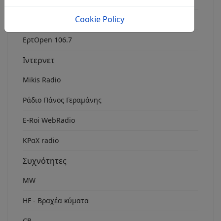
Cookie Policy
Rock Fm Chania
ΕρτOpen 106.7
Ιντερνετ
Mikis Radio
Ράδιο Πάνος Γεραμάνης
Ε-Roi WebRadio
ΚΡαΧ radio
Συχνότητες
MW
HF - Βραχέα κύματα
CB