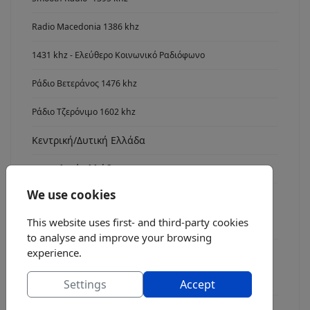
Radio Macedonia 1386 khz
1431 khz - Ελεύθερο Κοινωνικό Ραδιόφωνο
Ράδιο Βετεράνος 1476 khz
Ράδιο Τζερόνιμο 1602 khz
Κεντρική/Δυτική Ελλάδα
Ανατολική Ελλάδα
We use cookies
Νότια Ελλάδα
This website uses first- and third-party cookies
Radio Asyrmatos 1134 khz
to analyse and improve your browsing
experience.
FM stereo
Ράδιο fm7
Settings
Accept
Radio FM 8