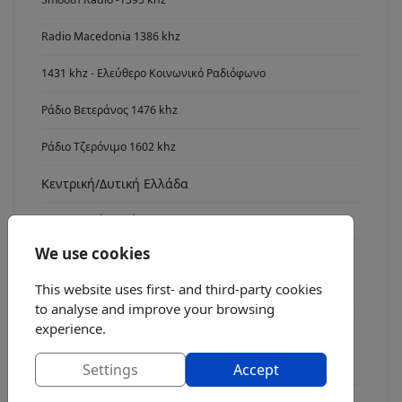
Radio Macedonia 1386 khz
1431 khz - Ελεύθερο Κοινωνικό Ραδιόφωνο
Ράδιο Βετεράνος 1476 khz
Ράδιο Τζερόνιμο 1602 khz
Κεντρική/Δυτική Ελλάδα
Ανατολική Ελλάδα
We use cookies
Νότια Ελλάδα
This website uses first- and third-party cookies
Radio Asyrmatos 1134 khz
to analyse and improve your browsing
experience.
FM stereo
Ράδιο fm7
Settings
Accept