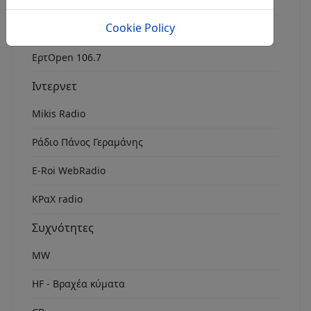
Radio FM 8
Cookie Policy
Rock Fm Chania
ΕρτOpen 106.7
Ιντερνετ
Mikis Radio
Ράδιο Πάνος Γεραμάνης
Ε-Roi WebRadio
ΚΡαΧ radio
Συχνότητες
MW
HF - Βραχέα κύματα