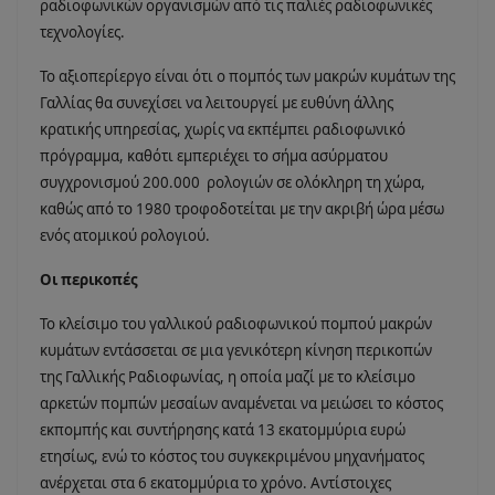
ραδιοφωνικών οργανισμών από τις παλιές ραδιοφωνικές
τεχνολογίες.
Το αξιοπερίεργο είναι ότι ο πομπός των μακρών κυμάτων της
Γαλλίας θα συνεχίσει να λειτουργεί με ευθύνη άλλης
κρατικής υπηρεσίας, χωρίς να εκπέμπει ραδιοφωνικό
πρόγραμμα, καθότι εμπεριέχει το σήμα ασύρματου
συγχρονισμού 200.000 ρολογιών σε ολόκληρη τη χώρα,
καθώς από το 1980 τροφοδοτείται με την ακριβή ώρα μέσω
ενός ατομικού ρολογιού.
Οι περικοπές
Το κλείσιμο του γαλλικού ραδιοφωνικού πομπού μακρών
κυμάτων εντάσσεται σε μια γενικότερη κίνηση περικοπών
της Γαλλικής Ραδιοφωνίας, η οποία μαζί με το κλείσιμο
αρκετών πομπών μεσαίων αναμένεται να μειώσει το κόστος
εκπομπής και συντήρησης κατά 13 εκατομμύρια ευρώ
ετησίως, ενώ το κόστος του συγκεκριμένου μηχανήματος
ανέρχεται στα 6 εκατομμύρια το χρόνο. Αντίστοιχες