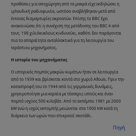
προθέσεις για αποχώρηση από τα μακρά είχε εκδηλώσει η
ιρλανδική ραδιοφωνία, ωστόσο αναβλήθηκαν μετά από
έντονες διαμαρτυρίες ακροατών. Επίσης το BBC έχει
ανακοινώσει ότι η συνέχιση της μετάδοσης του BBC 4 από
τους 198 χιλιόκυκλους κινδυνεύει, καθότι δεν παράγονται
πια τα απαραίτητα ανταλλακτικά για τη λειτουργία του
τεράστιου μηχανήματος.
Η ιστορία του μηχανήματος
Ο ιστορικός πομπός μακρών κυμάτων ήταν σε λειτουργία
από το 1939 και βρίσκεται κοντά στο χωριό Allouis. Πριν την
καταστροφή του το 1944 από τις γερμανικές δυνάμεις,
χρησιμοποίησε μια κεραία με τέσσερις ιστούς και έναν
πομπό ισχύος 500 κιλοβάτ. Από το εκπέμπει 1981 με 2000
kW ενώ η ισχύς εκπομπής μειώνεται στα 1000 kW κατά τη
διάρκεια των ωρών που επικρατεί σκοτάδι.
Πηγή