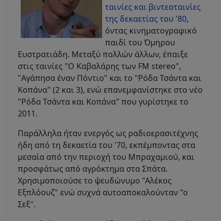
ταινίες και βιντεοταινίες
της δεκαετίας του '80
,
όντας κινηματογραφικό
παιδί του Όμηρου
Ευστρατιάδη. Μεταξύ πολλών άλλων, έπαιξε
στις ταινίες "Ο Καβαλάρης των FM stereo",
"Αγάπησα έναν Πόντιο" και το "Ρόδα Τσάντα και
Κοπάνα" (2 και 3), ενώ επανεμφανίστηκε στο νέο
"Ρόδα Τσάντα και Κοπάνα" που γυρίστηκε το
2011.
Παράλληλα ήταν ενεργός ως ραδιοερασιτέχνης
ήδη από τη δεκαετία του '70, εκπέμποντας στα
μεσαία από την περιοχή του Μπραχαμιού, και
προσφάτως από αγρόκτημα στα Σπάτα.
Χρησιμοποιούσε το ψευδώνυμο "Αλέκος
Εξπλόουζ" ενώ συχνά αυτοαποκαλούνταν "ο
Σεξ".