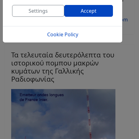
by the country's public broadcaster.
Settings
Accept
Source
money.cnn.com
Cookie Policy
Τα τελευταία δευτερόλεπτα του
ιστορικού πομπου μακρών
κυμάτων της Γαλλικής
Ραδιοφωνίας