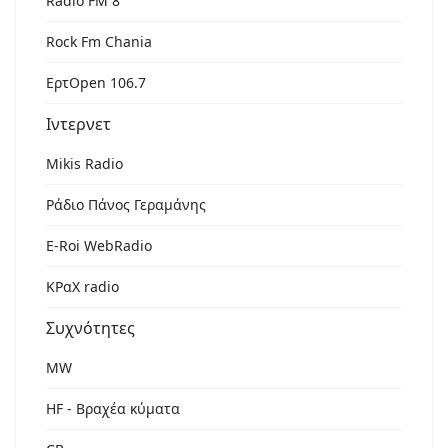
Radio FM 8
Rock Fm Chania
ΕρτOpen 106.7
Ιντερνετ
Mikis Radio
Ράδιο Πάνος Γεραμάνης
Ε-Roi WebRadio
ΚΡαΧ radio
Συχνότητες
MW
HF - Βραχέα κύματα