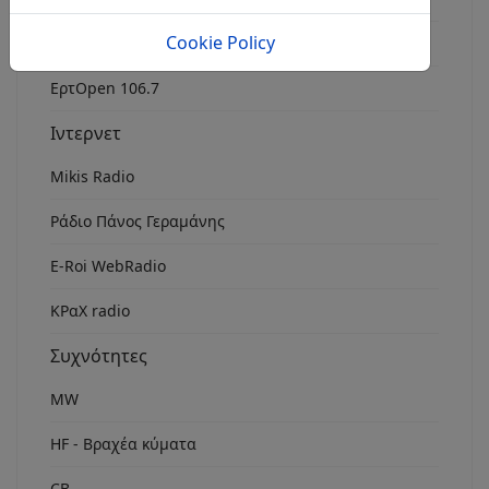
Cookie Policy
Rock Fm Chania
ΕρτOpen 106.7
Ιντερνετ
Mikis Radio
Ράδιο Πάνος Γεραμάνης
Ε-Roi WebRadio
ΚΡαΧ radio
Συχνότητες
MW
HF - Βραχέα κύματα
CB