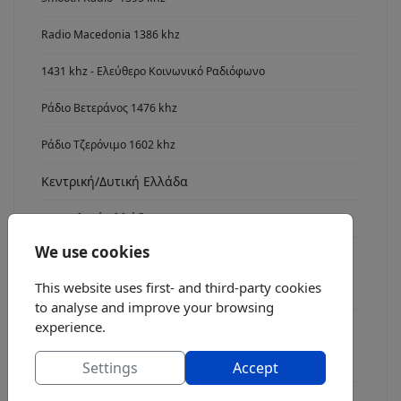
Radio Macedonia 1386 khz
1431 khz - Ελεύθερο Κοινωνικό Ραδιόφωνο
Ράδιο Βετεράνος 1476 khz
Ράδιο Τζερόνιμο 1602 khz
Κεντρική/Δυτική Ελλάδα
Ανατολική Ελλάδα
We use cookies
Νότια Ελλάδα
This website uses first- and third-party cookies
Radio Asyrmatos 1134 khz
to analyse and improve your browsing
experience.
FM stereo
Ράδιο fm7
Settings
Accept
Radio FM 8