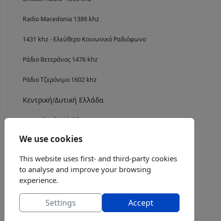
Radio Macedonia 1386 khz
1431 khz - Ελεύθερο Κοινωνικό Ραδιόφωνο
Ράδιο Βετεράνος 1476 khz
Ράδιο Τζερόνιμο 1602 khz
Κεντρική/Δυτική Ελλάδα
Ανατολική Ελλάδα
We use cookies
Νότια Ελλάδα
This website uses first- and third-party cookies
Radio Asyrmatos 1134 khz
to analyse and improve your browsing
experience.
FM stereo
Ράδιο fm7
Settings
Accept
Radio FM 8