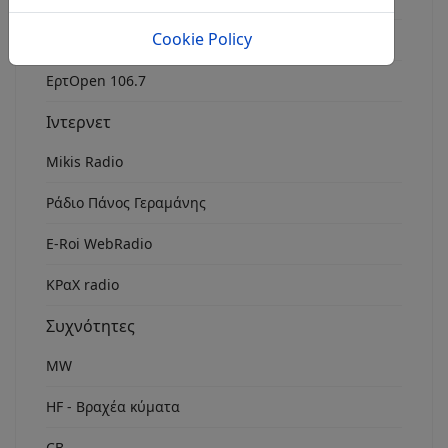
Cookie Policy
Rock Fm Chania
ΕρτOpen 106.7
Ιντερνετ
Mikis Radio
Ράδιο Πάνος Γεραμάνης
Ε-Roi WebRadio
ΚΡαΧ radio
Συχνότητες
MW
HF - Βραχέα κύματα
CB