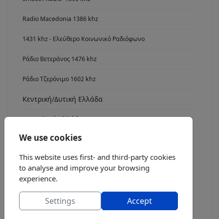
Radio Macedonia 1386 khz
1431 khz - Ελεύθερο Κοινωνικό Ραδιόφωνο
Ράδιο Βετεράνος 1476 khz
Ράδιο Τζερόνιμο 1602 khz
Κεντρική/Δυτική Ελλάδα
Ανατολική Ελλάδα
We use cookies
Νότια Ελλάδα
This website uses first- and third-party cookies
Radio Asyrmatos 1134 khz
to analyse and improve your browsing
experience.
FM stereo
Ράδιο fm7
Settings
Accept
Radio FM 8