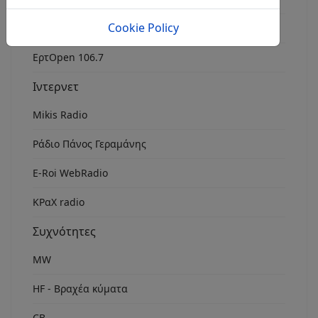
Cookie Policy
Rock Fm Chania
ΕρτOpen 106.7
Ιντερνετ
Mikis Radio
Ράδιο Πάνος Γεραμάνης
Ε-Roi WebRadio
ΚΡαΧ radio
Συχνότητες
MW
HF - Βραχέα κύματα
CB