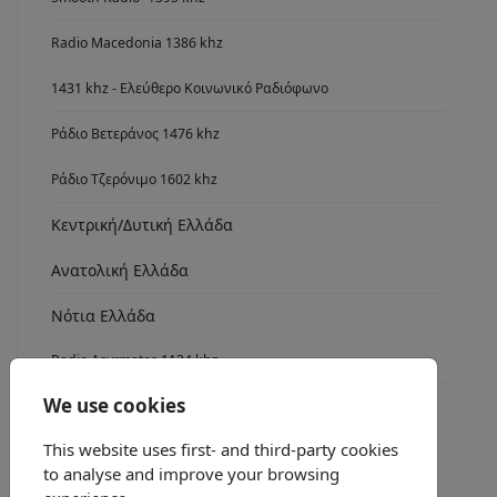
Radio Macedonia 1386 khz
1431 khz - Ελεύθερο Κοινωνικό Ραδιόφωνο
Ράδιο Βετεράνος 1476 khz
Ράδιο Τζερόνιμο 1602 khz
Κεντρική/Δυτική Ελλάδα
Ανατολική Ελλάδα
Νότια Ελλάδα
Radio Asyrmatos 1134 khz
We use cookies
FM stereo
This website uses first- and third-party cookies
Ράδιο fm7
to analyse and improve your browsing
Radio FM 8