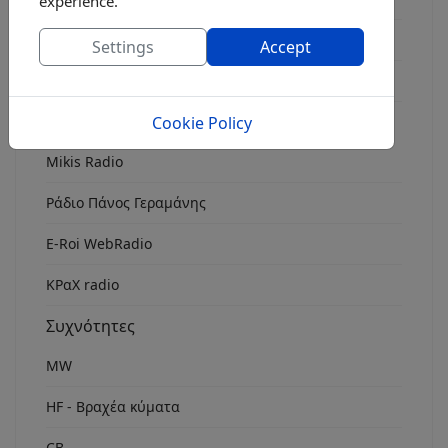
experience.
Rock Fm Chania
Settings
Accept
ΕρτOpen 106.7
Ιντερνετ
Cookie Policy
Mikis Radio
Ράδιο Πάνος Γεραμάνης
Ε-Roi WebRadio
ΚΡαΧ radio
Συχνότητες
MW
HF - Βραχέα κύματα
CB