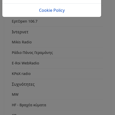
Radio FM 8
Cookie Policy
Rock Fm Chania
ΕρτOpen 106.7
Ιντερνετ
Mikis Radio
Ράδιο Πάνος Γεραμάνης
Ε-Roi WebRadio
ΚΡαΧ radio
Συχνότητες
MW
HF - Βραχέα κύματα