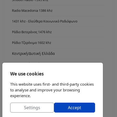
Radio Macedonia 1386 khz
1431 khz - Ελεύθερο Κοινωνικό Ραδιόφωνο
Ράδιο Βετεράνος 1476 khz
Ράδιο Τζερόνιμο 1602 khz
Κεντρική/Δυτική Ελλάδα
Ανατολική Ελλάδα
We use cookies
Νότια Ελλάδα
This website uses first- and third-party cookies
Radio Asyrmatos 1134 khz
to analyse and improve your browsing
experience.
FM stereo
Ράδιο fm7
Settings
Accept