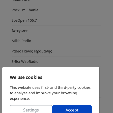
Rock Fm Chania
ΕρτOpen 106.7
Ιντερνετ
Mikis Radio
Ράδιο Πάνος Γεραμάνης
Ε-Roi WebRadio
ΚΡαΧ radio
We use cookies
Συχνότητες
This website uses first- and third-party cookies
MW
to analyse and improve your browsing
experience.
HF - Βραχέα κύματα
Settings
Accept
CB