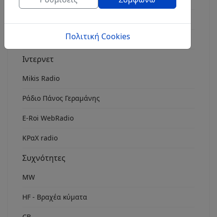
Rock Fm Chania
Πολιτική Cookies
ΕρτOpen 106.7
Ιντερνετ
Mikis Radio
Ράδιο Πάνος Γεραμάνης
Ε-Roi WebRadio
ΚΡαΧ radio
Συχνότητες
MW
HF - Βραχέα κύματα
CB