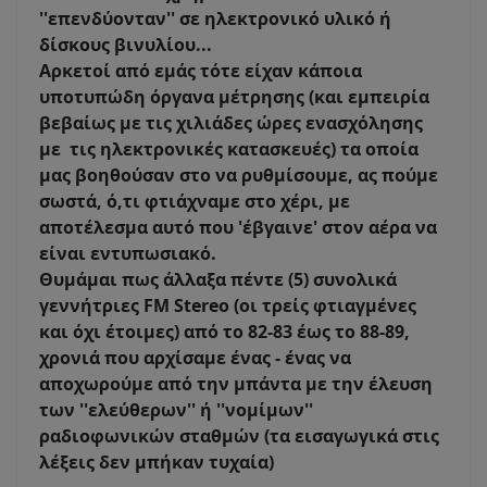
''επενδύονταν'' σε ηλεκτρονικό υλικό ή
δίσκους βινυλίου...
Αρκετοί από εμάς τότε είχαν κάποια
υποτυπώδη όργανα μέτρησης (και εμπειρία
βεβαίως με τις χιλιάδες ώρες ενασχόλησης
με τις ηλεκτρονικές κατασκευές) τα οποία
μας βοηθούσαν στο να ρυθμίσουμε, ας πούμε
σωστά, ό,τι φτιάχναμε στο χέρι, με
αποτέλεσμα αυτό που 'έβγαινε' στον αέρα να
είναι εντυπωσιακό.
Θυμάμαι πως άλλαξα πέντε (5) συνολικά
γεννήτριες FM Stereo (οι τρείς φτιαγμένες
και όχι έτοιμες) από το 82-83 έως το 88-89,
χρονιά που αρχίσαμε ένας - ένας να
αποχωρούμε από την μπάντα με την έλευση
των ''ελεύθερων'' ή ''νομίμων''
ραδιοφωνικών σταθμών (τα εισαγωγικά στις
λέξεις δεν μπήκαν τυχαία)