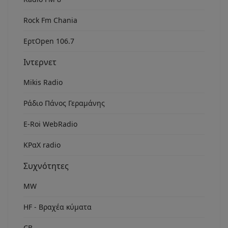
Rock Fm Chania
ΕρτOpen 106.7
Ιντερνετ
Mikis Radio
Ράδιο Πάνος Γεραμάνης
Ε-Roi WebRadio
ΚΡαΧ radio
Συχνότητες
MW
HF - Βραχέα κύματα
CB