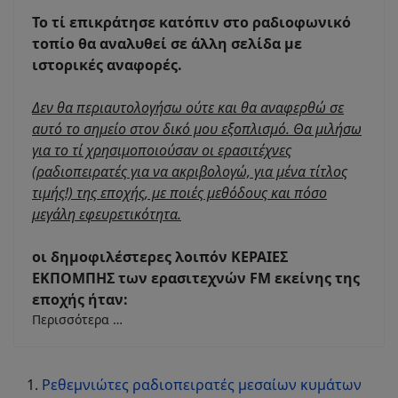
Το τί επικράτησε κατόπιν στο ραδιοφωνικό
τοπίο θα αναλυθεί σε άλλη σελίδα με
ιστορικές αναφορές.
Δεν θα περιαυτολογήσω ούτε και θα αναφερθώ σε
αυτό το σημείο στον δικό μου εξοπλισμό. Θα μιλήσω
για το τί χρησιμοποιούσαν οι ερασιτέχνες
(ραδιοπειρατές για να ακριβολογώ, για μένα τίτλος
τιμής!) της εποχής, με ποιές μεθόδους και πόσο
μεγάλη εφευρετικότητα.
οι δημοφιλέστερες λοιπόν ΚΕΡΑΙΕΣ
ΕΚΠΟΜΠΗΣ των ερασιτεχνών FM εκείνης της
εποχής ήταν:
Περισσότερα …
Ρεθεμνιώτες ραδιοπειρατές μεσαίων κυμάτων