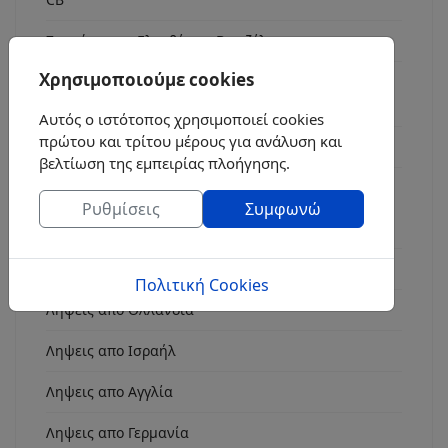
Συχνότητες - Ελευθέριος Βενιζέλος
Εκπομπές
Χρησιμοποιούμε cookies
Νίκος 235
Αυτός ο ιστότοπος χρησιμοποιεί cookies
πρώτου και τρίτου μέρους για ανάλυση και
Nicholson Radio 92.8 Fm (1980)
βελτίωση της εμπειρίας πλοήγησης.
Λήψεις
Ρυθμίσεις
Συμφωνώ
Ληψη απο Αθήνα
Ληψη απο Ζακυνθο
Πολιτική Cookies
Ληψεις απο Ολλανδία
Ληψεις απο Ισραήλ
Ληψεις απο Αγγλία
Ληψεις απο Γερμανία