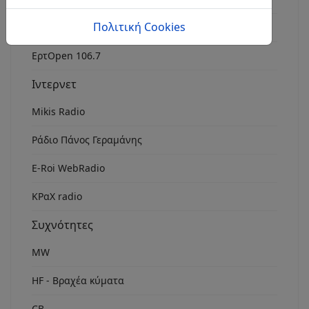
Πολιτική Cookies
Rock Fm Chania
ΕρτOpen 106.7
Ιντερνετ
Mikis Radio
Ράδιο Πάνος Γεραμάνης
Ε-Roi WebRadio
ΚΡαΧ radio
Συχνότητες
MW
HF - Βραχέα κύματα
CB