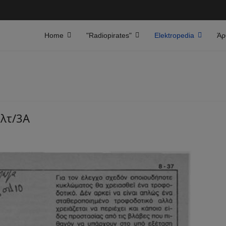
Home
"Radiopirates"
Elektropedia
Άρ
όλτ/3Α