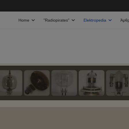
Home
"Radiopirates"
Elektropedia
Άρθ