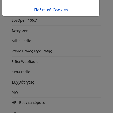
Πολιτική Cookies
Rock Fm Chania
ΕρτOpen 106.7
Ιντερνετ
Mikis Radio
Ράδιο Πάνος Γεραμάνης
Ε-Roi WebRadio
ΚΡαΧ radio
Συχνότητες
MW
HF - Βραχέα κύματα
CB