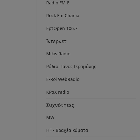
Radio FM 8
Rock Fm Chania
ΕρτOpen 106.7
Ιντερνετ
Mikis Radio
Ράδιο Πάνος Γεραμάνης
Ε-Roi WebRadio
ΚΡαΧ radio
Συχνότητες
MW
HF - Βραχέα κύματα