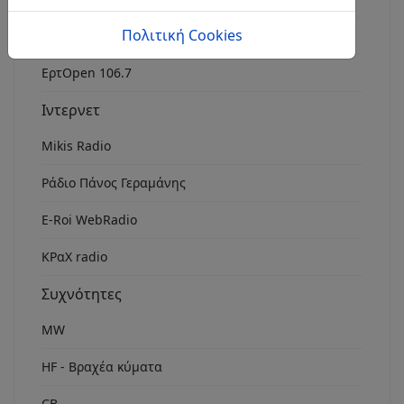
Πολιτική Cookies
Rock Fm Chania
ΕρτOpen 106.7
Ιντερνετ
Mikis Radio
Ράδιο Πάνος Γεραμάνης
Ε-Roi WebRadio
ΚΡαΧ radio
Συχνότητες
MW
HF - Βραχέα κύματα
CB