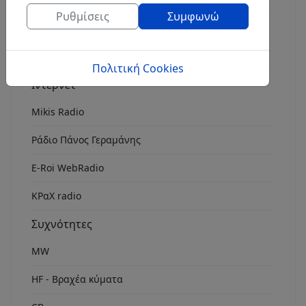
Radio FM 8
Ρυθμίσεις
Συμφωνώ
Rock Fm Chania
ΕρτOpen 106.7
Πολιτική Cookies
Ιντερνετ
Mikis Radio
Ράδιο Πάνος Γεραμάνης
Ε-Roi WebRadio
ΚΡαΧ radio
Συχνότητες
MW
HF - Βραχέα κύματα