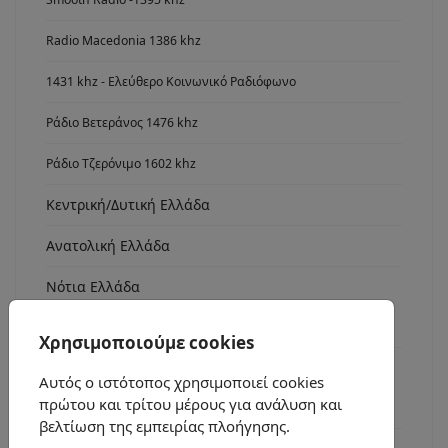
Radio Macedonia 1386 khz
1431 khz - Ελεύθερο Κοινωνικό Ραδιόφωνο
Ράδιο Βετεράνος 1476 khz
Ράδιο Τζερόνιμο 1602 khz
Κεντρική/Δυτική Ελλάδα
Ανατολική Ελλάδα
Νότια Ελλάδα
Radio Asyrmatos 1134 khz
Χρησιμοποιούμε cookies
FM stereo
Αυτός ο ιστότοπος χρησιμοποιεί cookies
πρώτου και τρίτου μέρους για ανάλυση και
Ράδιο fm7
βελτίωση της εμπειρίας πλοήγησης.