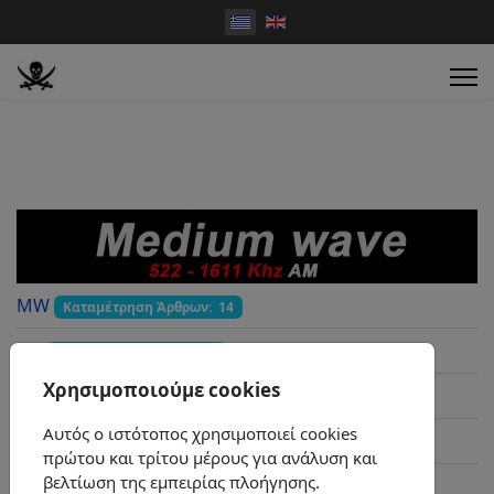
MW
Καταμέτρηση Άρθρων: 14
FM
Καταμέτρηση Άρθρων: 4
Χρησιμοποιούμε cookies
Ερτ-Ερα
Καταμέτρηση Άρθρων: 1
Αυτός ο ιστότοπος χρησιμοποιεί cookies
WebRadio
Καταμέτρηση Άρθρων: 6
πρώτου και τρίτου μέρους για ανάλυση και
βελτίωση της εμπειρίας πλοήγησης.
FaLang translation system by Faboba