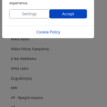
Radio FM 8
experience.
Rock Fm Chania
Settings
Accept
ΕρτOpen 106.7
Ιντερνετ
Cookie Policy
Mikis Radio
Ράδιο Πάνος Γεραμάνης
Ε-Roi WebRadio
ΚΡαΧ radio
Συχνότητες
MW
HF - Βραχέα κύματα