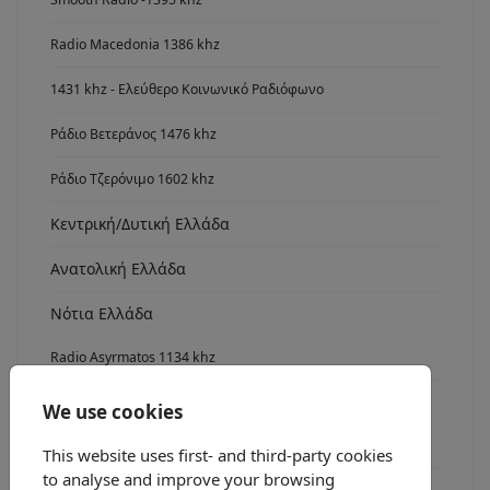
Radio Macedonia 1386 khz
1431 khz - Ελεύθερο Κοινωνικό Ραδιόφωνο
Ράδιο Βετεράνος 1476 khz
Ράδιο Τζερόνιμο 1602 khz
Κεντρική/Δυτική Ελλάδα
Ανατολική Ελλάδα
Νότια Ελλάδα
Radio Asyrmatos 1134 khz
FM stereo
We use cookies
Ράδιο fm7
This website uses first- and third-party cookies
to analyse and improve your browsing