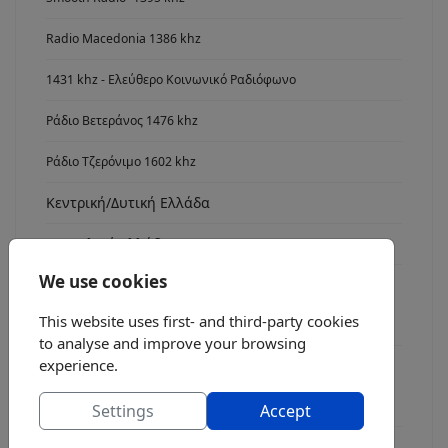
Radio Macedonia 1386 khz
1431 khz - Ελεύθερο Κοινωνικό Ραδιόφωνο
Ράδιο Βετεράνος 1476 khz
Ράδιο Τζερόνιμο 1602 khz
Κεντρική/Δυτική Ελλάδα
Ανατολική Ελλάδα
We use cookies
Νότια Ελλάδα
This website uses first- and third-party cookies
Radio Asyrmatos 1134 khz
to analyse and improve your browsing
experience.
FM stereo
Ράδιο fm7
Settings
Accept
Radio FM 8