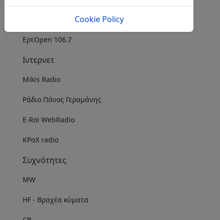
Cookie Policy
Rock Fm Chania
ΕρτOpen 106.7
Ιντερνετ
Mikis Radio
Ράδιο Πάνος Γεραμάνης
Ε-Roi WebRadio
ΚΡαΧ radio
Συχνότητες
MW
HF - Βραχέα κύματα
CB