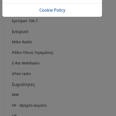
Cookie Policy
Rock Fm Chania
ΕρτOpen 106.7
Ιντερνετ
Mikis Radio
Ράδιο Πάνος Γεραμάνης
Ε-Roi WebRadio
ΚΡαΧ radio
Συχνότητες
MW
HF - Βραχέα κύματα
CB