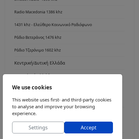
Radio Macedonia 1386 khz
1431 khz - Ελεύθερο Κοινωνικό Ραδιόφωνο
Ράδιο Βετεράνος 1476 khz
Ράδιο Τζερόνιμο 1602 khz
Κεντρική/Δυτική Ελλάδα
Ανατολική Ελλάδα
We use cookies
Νότια Ελλάδα
This website uses first- and third-party cookies
Radio Asyrmatos 1134 khz
to analyse and improve your browsing
experience.
FM stereo
Ράδιο fm7
Settings
Accept
Radio FM 8