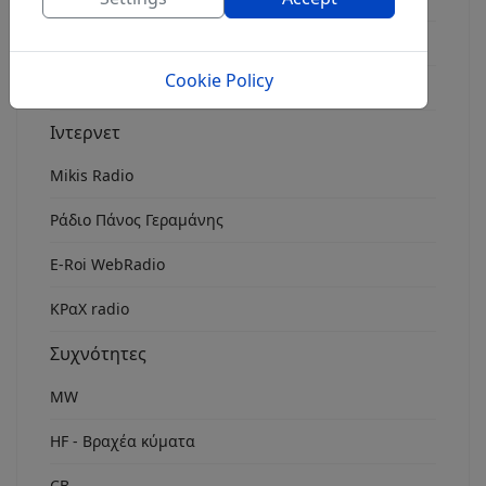
Rock Fm Chania
Cookie Policy
ΕρτOpen 106.7
Ιντερνετ
Mikis Radio
Ράδιο Πάνος Γεραμάνης
Ε-Roi WebRadio
ΚΡαΧ radio
Συχνότητες
MW
HF - Βραχέα κύματα
CB