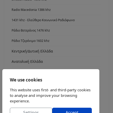
Radio Macedonia 1386 khz
1431 khz - Ελεύθερο Κοινωνικό Ραδιόφωνο
Ράδιο Βετεράνος 1476 khz
Ράδιο Τζερόνιμο 1602 khz
Κεντρική/Δυτική Ελλάδα
Ανατολική Ελλάδα
Νότια Ελλάδα
We use cookies
Radio Asyrmatos 1134 khz
This website uses first- and third-party cookies
FM stereo
to analyse and improve your browsing
experience.
Ράδιο fm7
Settings
Accept
Radio FM 8