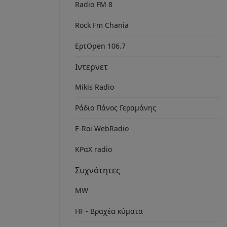
Radio FM 8
Rock Fm Chania
ΕρτOpen 106.7
Ιντερνετ
Mikis Radio
Ράδιο Πάνος Γεραμάνης
Ε-Roi WebRadio
ΚΡαΧ radio
Συχνότητες
MW
HF - Βραχέα κύματα