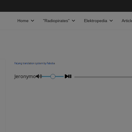
Home
"Radiopirates"
Elektropedia
Articl
FaLang translation system by Faboba
Jeronymo