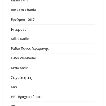
Radio FM 8
Rock Fm Chania
ΕρτOpen 106.7
Ιντερνετ
Mikis Radio
Ράδιο Πάνος Γεραμάνης
Ε-Roi WebRadio
ΚΡαΧ radio
Συχνότητες
MW
HF - Βραχέα κύματα