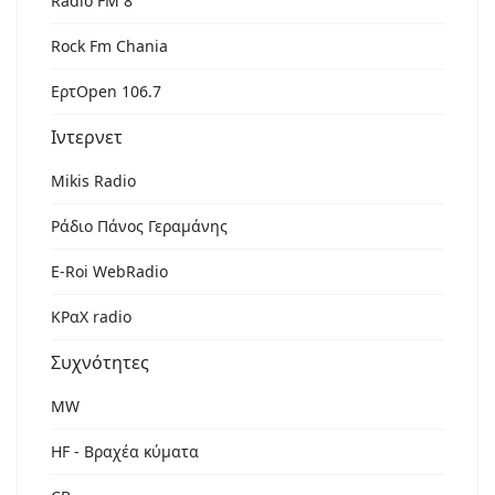
Radio FM 8
Rock Fm Chania
ΕρτOpen 106.7
Ιντερνετ
Mikis Radio
Ράδιο Πάνος Γεραμάνης
Ε-Roi WebRadio
ΚΡαΧ radio
Συχνότητες
MW
HF - Βραχέα κύματα