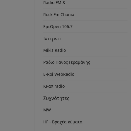
Radio FM 8
Rock Fm Chania
ΕρτOpen 106.7
Ιντερνετ
Mikis Radio
Ράδιο Πάνος Γεραμάνης
Ε-Roi WebRadio
ΚΡαΧ radio
Συχνότητες
MW
HF - Βραχέα κύματα