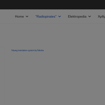
Home
"Radiopirates"
Elektropedia
Άρθ
FaLang translation system by Faboba